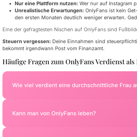
Nur eine Plattform nutzen:
Wer nur auf Instagram pro
Unrealistische Erwartungen:
OnlyFans ist kein Get
den ersten Monaten deutlich weniger erwarten. Gedu
Eine der gefragtesten Nischen auf OnlyFans sind Fußbilde
Steuern vergessen:
Deine Einnahmen sind
steuerpflicht
bekommt irgendwann Post vom Finanzamt.
Häufige Fragen zum OnlyFans Verdienst als
Wie viel verdient eine durchschnittliche Frau 
In Deutschland liegen die durchschnittlichen Einnahm
Kann man von OnlyFans leben?
Ja, aber nicht sofort. Wer OnlyFans als Vollzeit-Job