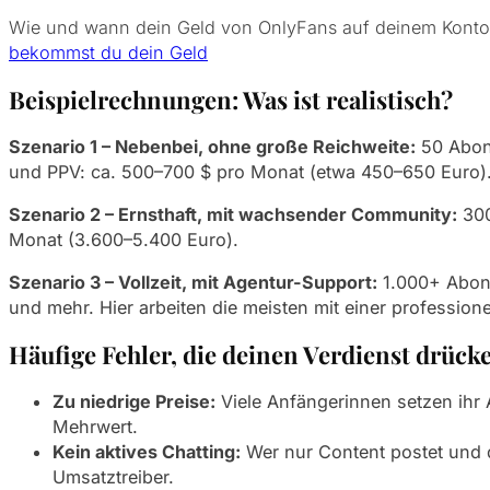
Wie und wann dein Geld von OnlyFans auf deinem Konto 
bekommst du dein Geld
Beispielrechnungen: Was ist realistisch?
Szenario 1 – Nebenbei, ohne große Reichweite:
50 Abonn
und PPV: ca. 500–700 $ pro Monat (etwa 450–650 Euro)
Szenario 2 – Ernsthaft, mit wachsender Community:
300
Monat (3.600–5.400 Euro).
Szenario 3 – Vollzeit, mit Agentur-Support:
1.000+ Abonn
und mehr. Hier arbeiten die meisten mit einer professio
Häufige Fehler, die deinen Verdienst drück
Zu niedrige Preise:
Viele Anfängerinnen setzen ihr A
Mehrwert.
Kein aktives Chatting:
Wer nur Content postet und d
Umsatztreiber.