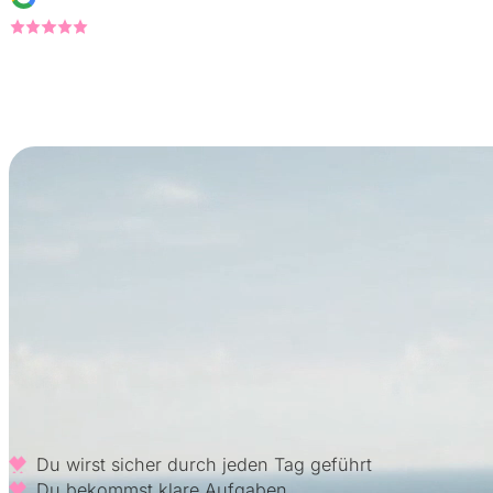
5.0
30+ Bewertungen
Herausforderung
Warum so viele
Creatorinnen auf OF scheitern
Du startest motiviert oder stehst kurz davor. Du gibst Dir
Aber ohne Klarheit, Struktur und Support passiert: nichts.
Wir machen’s anders:
Du wirst sicher durch jeden Tag geführt
Du bekommst klare Aufgaben