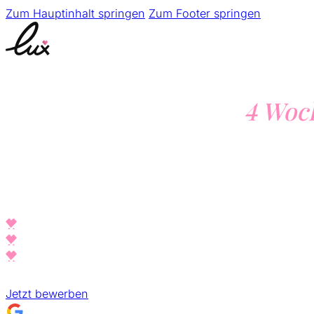
Zum Hauptinhalt springen
Zum Footer springen
Von 2000€ auf 20k in
4 Woc
Du bist bereits aktiv auf OnlyFans – aber deine Einnahm
wachsen nicht so, wie sie sollten?
LUX ändert das. Mit uns wirst Du:
Endlich gesehen
– statt im Feed unterzugehen
Spürbar entlastet
– weil Du nicht alles allein machen
Sehr gutes Geld verdienen
– mit Content, der verkauf
Jetzt bewerben