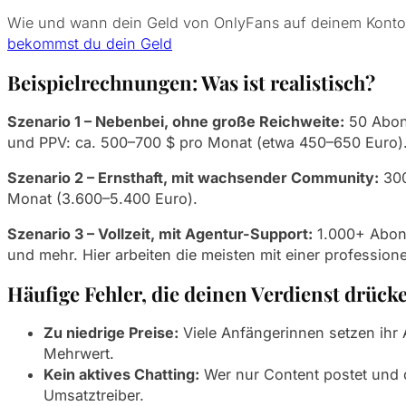
Wie und wann dein Geld von OnlyFans auf deinem Konto 
bekommst du dein Geld
Beispielrechnungen: Was ist realistisch?
Szenario 1 – Nebenbei, ohne große Reichweite:
50 Abonn
und PPV: ca. 500–700 $ pro Monat (etwa 450–650 Euro)
Szenario 2 – Ernsthaft, mit wachsender Community:
300
Monat (3.600–5.400 Euro).
Szenario 3 – Vollzeit, mit Agentur-Support:
1.000+ Abonn
und mehr. Hier arbeiten die meisten mit einer professio
Häufige Fehler, die deinen Verdienst drück
Zu niedrige Preise:
Viele Anfängerinnen setzen ihr A
Mehrwert.
Kein aktives Chatting:
Wer nur Content postet und d
Umsatztreiber.