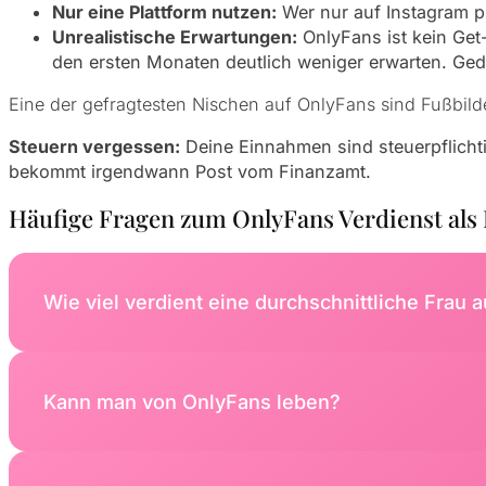
Nur eine Plattform nutzen:
Wer nur auf Instagram pro
Unrealistische Erwartungen:
OnlyFans ist kein Get
den ersten Monaten deutlich weniger erwarten. Gedu
Eine der gefragtesten Nischen auf OnlyFans sind Fußbilde
Steuern vergessen:
Deine Einnahmen sind
steuerpflicht
bekommt irgendwann Post vom Finanzamt.
Häufige Fragen zum OnlyFans Verdienst als
Wie viel verdient eine durchschnittliche Frau 
In Deutschland liegen die durchschnittlichen Einnahm
Kann man von OnlyFans leben?
Ja, aber nicht sofort. Wer OnlyFans als Vollzeit-Job