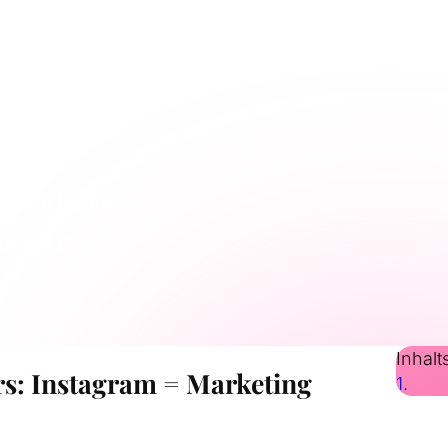
n Umsatzdenken
ehr Geld auf OnlyFans verdienen, dann
 mehr Follower?
 Umsatz?
Inhalt
rs: Instagram = Marketing