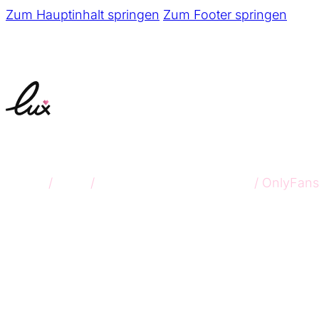
Zum Hauptinhalt springen
Zum Footer springen
Home
Blog
Onlyfans Creator werden
OnlyFans 
OnlyFans + In
machst du es r