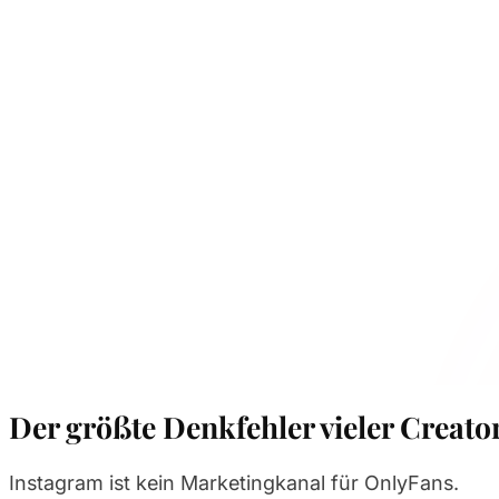
Warum du dort nicht Reichweite brauchst, sonder
Wenn du wissen willst, wie Models mit Instagram m
vergiss erst mal Likes, Reels und Trends.
Die entscheidende Frage ist nicht:
Wie bekomme ich
Sondern:
Wie wird aus Aufmerksamkeit zahlender
Genau darum geht es in diesem Beitrag.
Der größte Denkfehler vieler Creato
Instagram ist kein Marketingkanal für OnlyFans.